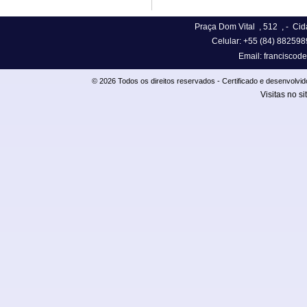
Praça Dom Vital , 512
,
- Cid
Celular:
+55 (84) 882598
Email:
franciscod
© 2026 Todos os direitos reservados - Certificado e desenvol
Visitas no si