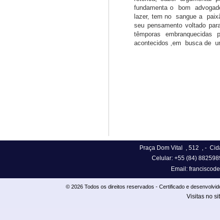
fundamenta o bom advoga
lazer, tem no sangue a paix
seu pensamento voltado p
têmporas embranquecidas p
acontecidos ,em busca de uma 
Praça Dom Vital , 512
,
- Cid
Celular:
+55 (84) 882598
Email:
franciscod
© 2026 Todos os direitos reservados - Certificado e desenvol
Visitas no si