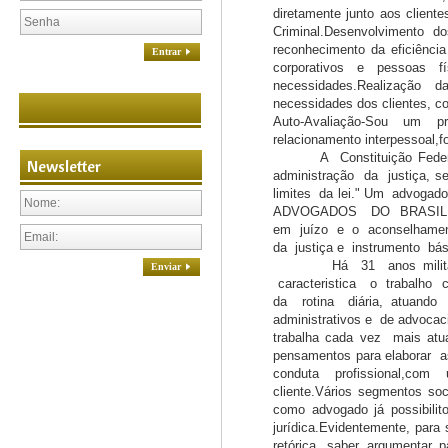
diretamente junto aos client
Criminal.Desenvolvimento d
reconhecimento da eficiênci
Entrar
corporativos e pessoas f
necessidades.Realização d
necessidades dos clientes, co
Auto-Avaliação-Sou um pro
relacionamento interpessoal,
A Constituição Federal d
Newsletter
administração da justiça, s
limites da lei." Um advoga
ADVOGADOS DO BRASIL, pa
em juízo e o aconselhament
da justiça e instrumento b
Há 31 anos militando
Enviar
caracteristica o trabalho 
da rotina diária, atuando
administrativos e de advo
trabalha cada vez mais atu
pensamentos para elaborar 
conduta profissional,com
cliente.Vários segmentos soc
como advogado já possibili
jurídica.Evidentemente, pa
retórica, saber argumentar 